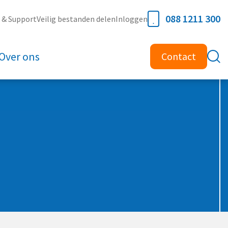
088 1211 300
e & Support
Veilig bestanden delen
Inloggen
Over ons
Contact