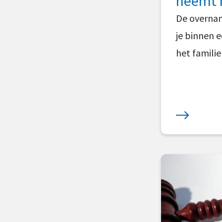
neemt h
De overname
je binnen e
het famili