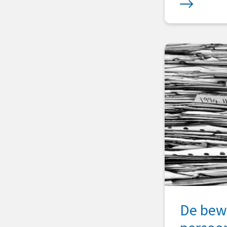
De bew