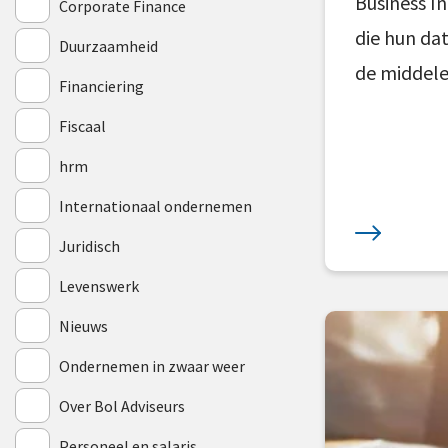
Business I
Corporate Finance
die hun da
Duurzaamheid
de middele
Financiering
Fiscaal
hrm
Internationaal ondernemen
Juridisch
Levenswerk
Nieuws
Ondernemen in zwaar weer
Over Bol Adviseurs
Personeel en salaris