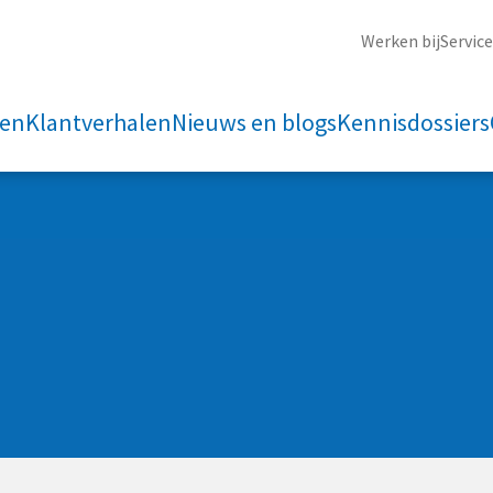
Werken bij
Servic
ten
Klantverhalen
Nieuws en blogs
Kennisdossiers