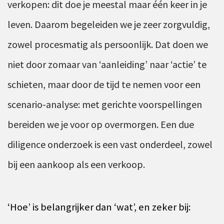
verkopen: dit doe je meestal maar één keer in je
Ons team
Contact
Duurzaam ondernemen
leven. Daarom begeleiden we je zeer zorgvuldig,
Werken-bij
Informatiebeveiliging en privacy
zowel procesmatig als persoonlijk. Dat doen we
Bedrijfsgeschiedenis
Internationaal ondernemen
niet door zomaar van ‘aanleiding’ naar ‘actie’ te
Werken bij
Personeel en salaris
schieten, maar door de tijd te nemen voor een
Service & Support
Privézaken en ambitie
scenario-analyse: met gerichte voorspellingen
Veilig bestanden delen
Strategie en bedrijfsinrichting
bereiden we je voor op overmorgen. Een due
Inloggen
diligence onderzoek is een vast onderdeel, zowel
bij een aankoop als een verkoop.
‘Hoe’ is belangrijker dan ‘wat’, en zeker bij: