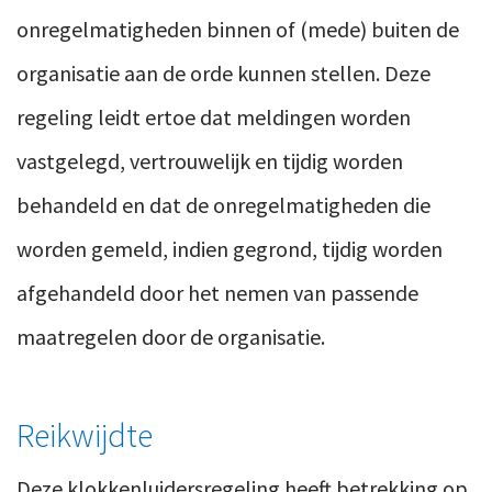
Ons team
Contact
onregelmatigheden binnen of (mede) buiten de
Duurzaam ondernemen
Werken-bij
organisatie aan de orde kunnen stellen. Deze
Informatiebeveiliging en privacy
Bedrijfsgeschiedenis
regeling leidt ertoe dat meldingen worden
Internationaal ondernemen
Werken bij
vastgelegd, vertrouwelijk en tijdig worden
Personeel en salaris
Service & Support
behandeld en dat de onregelmatigheden die
Privézaken en ambitie
Veilig bestanden delen
worden gemeld, indien gegrond, tijdig worden
Strategie en bedrijfsinrichting
Inloggen
afgehandeld door het nemen van passende
maatregelen door de organisatie.
Reikwijdte
Deze klokkenluidersregeling heeft betrekking op