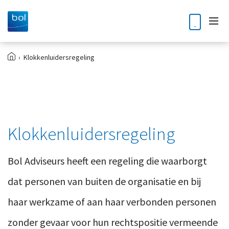
›
Klokkenluidersregeling
H
Home
o
m
e
Diensten
Accountancy
Klantverhalen
Klokkenluidersregeling
Audit
Nieuws en blogs
Bol Adviseurs heeft een regeling die waarborgt
Bedrijfsoverdracht en opvolging
dat personen van buiten de organisatie en bij
Kennisdossiers
Business Intelligence
haar werkzame of aan haar verbonden personen
Corporate finance
Over ons
zonder gevaar voor hun rechtspositie vermeende
Digitale Transformatie