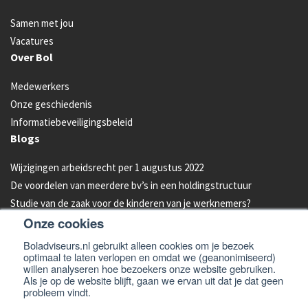
Samen met jou
Vacatures
Over Bol
Medewerkers
Onze geschiedenis
Informatiebeveiligingsbeleid
Blogs
Wijzigingen arbeidsrecht per 1 augustus 2022
De voordelen van meerdere bv’s in een holdingstructuur
Studie van de zaak voor de kinderen van je werknemers?
Onze cookies
Energielabel C vanaf 2023 verplicht voor kantoren
Aandelen van je bedrijf overdragen aan je kind: hoe werkt dat?
Boladviseurs.nl gebruikt alleen cookies om je bezoek
optimaal te laten verlopen en omdat we (geanonimiseerd)
Bleeders omzetten in feeders: zo doe je dat!
willen analyseren hoe bezoekers onze website gebruiken.
Als je op de website blijft, gaan we ervan uit dat je dat geen
probleem vindt.
© 2026 -
Bol Adviseurs
Algemene voorwaarden
Privacyverklaring