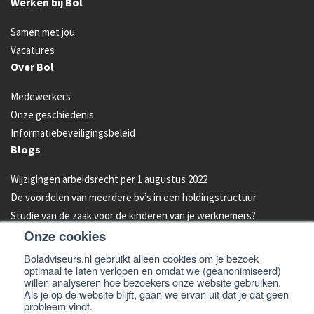
Werken bij Bol
Samen met jou
Vacatures
Over Bol
Medewerkers
Onze geschiedenis
Informatiebeveiligingsbeleid
Blogs
Wijzigingen arbeidsrecht per 1 augustus 2022
De voordelen van meerdere bv’s in een holdingstructuur
Studie van de zaak voor de kinderen van je werknemers?
Onze cookies
Energielabel C vanaf 2023 verplicht voor kantoren
Aandelen van je bedrijf overdragen aan je kind: hoe werkt dat?
Boladviseurs.nl gebruikt alleen cookies om je bezoek
optimaal te laten verlopen en omdat we (geanonimiseerd)
Bleeders omzetten in feeders: zo doe je dat!
willen analyseren hoe bezoekers onze website gebruiken.
Als je op de website blijft, gaan we ervan uit dat je dat geen
probleem vindt.