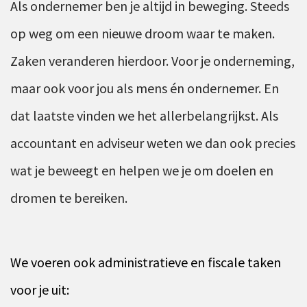
Als ondernemer ben je altijd in beweging. Steeds
Ons team
Contact
Duurzaam ondernemen
op weg om een nieuwe droom waar te maken.
Werken-bij
Informatiebeveiliging en privacy
Zaken veranderen hierdoor. Voor je onderneming,
Bedrijfsgeschiedenis
Internationaal ondernemen
maar ook voor jou als mens én ondernemer. En
Werken bij
Personeel en salaris
dat laatste vinden we het allerbelangrijkst. Als
Service & Support
Privézaken en ambitie
accountant en adviseur weten we dan ook precies
Veilig bestanden delen
Strategie en bedrijfsinrichting
wat je beweegt en helpen we je om doelen en
Inloggen
dromen te bereiken.
We voeren ook administratieve en fiscale taken
voor je uit: