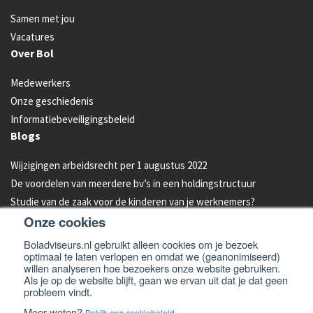
Samen met jou
Vacatures
Over Bol
Medewerkers
Onze geschiedenis
Informatiebeveiligingsbeleid
Blogs
Wijzigingen arbeidsrecht per 1 augustus 2022
De voordelen van meerdere bv’s in een holdingstructuur
Studie van de zaak voor de kinderen van je werknemers?
Onze cookies
Energielabel C vanaf 2023 verplicht voor kantoren
Aandelen van je bedrijf overdragen aan je kind: hoe werkt dat?
Boladviseurs.nl gebruikt alleen cookies om je bezoek
optimaal te laten verlopen en omdat we (geanonimiseerd)
Bleeders omzetten in feeders: zo doe je dat!
willen analyseren hoe bezoekers onze website gebruiken.
Als je op de website blijft, gaan we ervan uit dat je dat geen
probleem vindt.
© 2026 -
Bol Adviseurs
Algemene voorwaarden
Privacyverklaring
Meer weten?
Bekijk ons cookiebeleid.