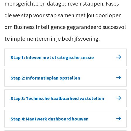
mensgerichte en datagedreven stappen. Fases
die we stap voor stap samen met jou doorlopen
om Business Intelligence gegarandeerd succesvol
te implementeren in je bedrijfsvoering.
Stap 1: Inleven met strategische sessie
Met doelgerichte vragen zetten we op een rij
Stap 2: Informatieplan opstellen
welke uitdagingen, ambities en
Jouw drive en strategisch verhaal vertalen
doelstellingen jij al ondernemer hebt én
Stap 3: Technische haalbaarheid vaststellen
wij naar overzichtelijke data - met de
krijgt, op korte en lange(re) termijn.
Wat is de kwantiteit én kwaliteit van jouw
Business-Intelligence-tool Power BI - en
Natuurlijk zoomen we daarbij ook
Stap 4: Maatwerk dashboard bouwen
data? Wij brengen in beeld over welke data
KPI's. Zij vormen het fundament onder je
nadrukkelijk in op wat jou als ondernemer