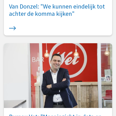
Van Donzel: "We kunnen eindelijk tot
samen met je mensen 'slim' aan het stuur bij
achter de komma kijken"
alles wat je onderneemt.