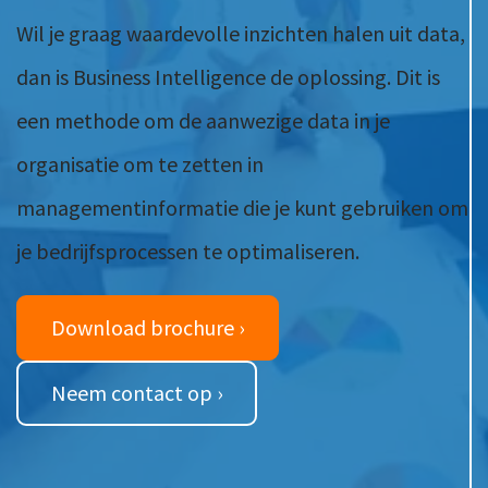
Ons team
Contact
Wil je graag waardevolle inzichten halen uit data,
Duurzaam ondernemen
Werken-bij
dan is Business Intelligence de oplossing. Dit is
Informatiebeveiliging en privacy
Bedrijfsgeschiedenis
een methode om de aanwezige data in je
Internationaal ondernemen
Werken bij
organisatie om te zetten in
Personeel en salaris
Service & Support
managementinformatie die je kunt gebruiken om
Privézaken en ambitie
Veilig bestanden delen
je bedrijfsprocessen te optimaliseren.
Strategie en bedrijfsinrichting
Inloggen
Download brochure ›
Neem contact op ›