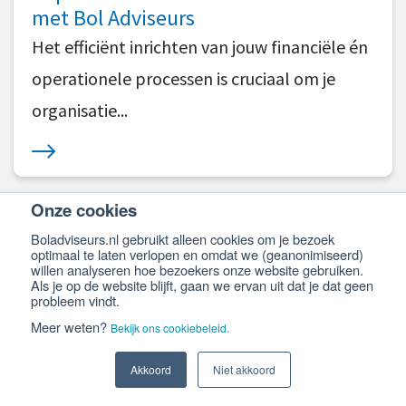
met Bol Adviseurs
Het efficiënt inrichten van jouw financiële én
operationele processen is cruciaal om je
organisatie...
Onze cookies
Boladviseurs.nl gebruikt alleen cookies om je bezoek
optimaal te laten verlopen en omdat we (geanonimiseerd)
willen analyseren hoe bezoekers onze website gebruiken.
Als je op de website blijft, gaan we ervan uit dat je dat geen
Neem contact met ons op.
probleem vindt.
Meer weten?
Bekijk ons cookiebeleid.
Wil je meer weten over Business Intelligence of
Akkoord
Niet akkoord
heb je een vraag aan ons? Neem dan contact met