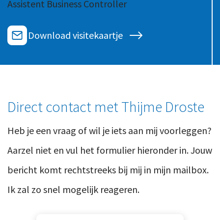
Assistent Business Controller
Ons team
Contact
Duurzaam ondernemen
Werken-bij
Download visitekaartje
Informatiebeveiliging en privacy
Bedrijfsgeschiedenis
Internationaal ondernemen
Werken bij
Personeel en salaris
Service & Support
Privézaken en ambitie
Direct contact met Thijme Droste
Veilig bestanden delen
Strategie en bedrijfsinrichting
Heb je een vraag of wil je iets aan mij voorleggen?
Inloggen
Aarzel niet en vul het formulier hieronder in. Jouw
bericht komt rechtstreeks bij mij in mijn mailbox.
Ik zal zo snel mogelijk reageren.