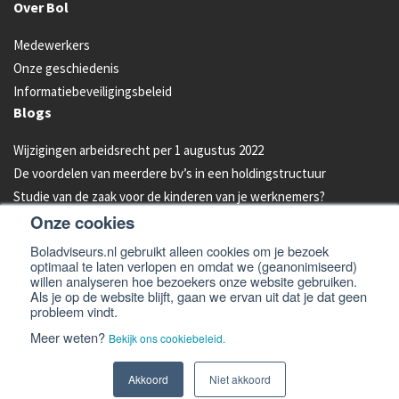
Over Bol
Medewerkers
Onze geschiedenis
Informatiebeveiligingsbeleid
Blogs
Wijzigingen arbeidsrecht per 1 augustus 2022
De voordelen van meerdere bv’s in een holdingstructuur
Studie van de zaak voor de kinderen van je werknemers?
Onze cookies
Energielabel C vanaf 2023 verplicht voor kantoren
Aandelen van je bedrijf overdragen aan je kind: hoe werkt dat?
Boladviseurs.nl gebruikt alleen cookies om je bezoek
optimaal te laten verlopen en omdat we (geanonimiseerd)
Bleeders omzetten in feeders: zo doe je dat!
willen analyseren hoe bezoekers onze website gebruiken.
Als je op de website blijft, gaan we ervan uit dat je dat geen
probleem vindt.
© 2026 -
Bol Adviseurs
Algemene voorwaarden
Privacyverklaring
Meer weten?
Bekijk ons cookiebeleid.
Cookiebeleid
Disclaimer en email disclaimer
Website
Akkoord
Niet akkoord