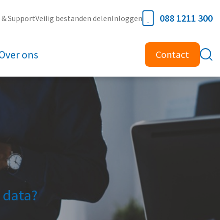
088 1211 300
e & Support
Veilig bestanden delen
Inloggen
Over ons
Contact
e data?