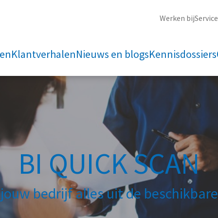
Werken bij
Servic
ten
Klantverhalen
Nieuws en blogs
Kennisdossiers
BI QUICK SCAN
jouw bedrijf alles uit de beschikbar