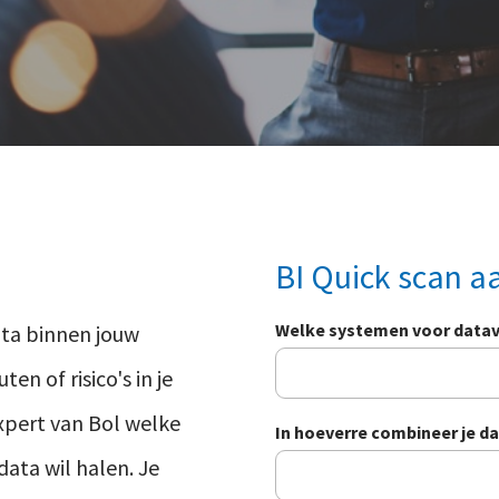
BI Quick scan a
Welke systemen voor datav
data binnen jouw
ten of risico's in je
xpert van Bol welke
In hoeverre combineer je d
 data wil halen. Je