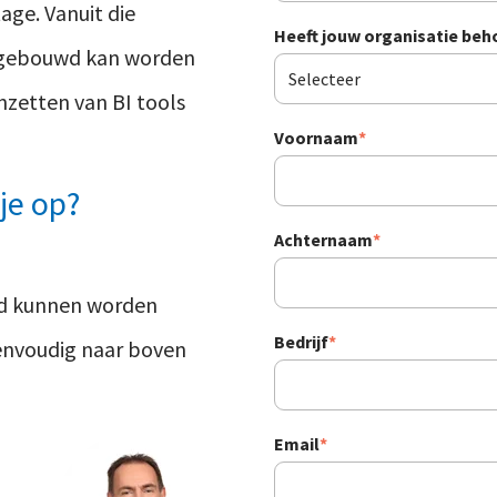
age. Vanuit die
Heeft jouw organisatie beh
r gebouwd kan worden
nzetten van BI tools
Voornaam
*
je op?
Achternaam
*
wd kunnen worden
Bedrijf
*
 eenvoudig naar boven
Email
*