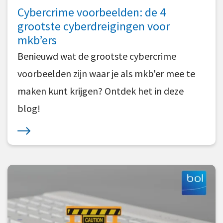
Cybercrime voorbeelden: de 4
Wet Arbeidsmarkt in Balans
grootste cyberdreigingen voor
mkb’ers
Wet Deregulering Beoordeling Arbeidsrelaties
Benieuwd wat de grootste cybercrime
Wet transparante & voorspelbare
arbeidsvoorwaarden
voorbeelden zijn waar je als mkb'er mee te
maken kunt krijgen? Ontdek het in deze
blog!