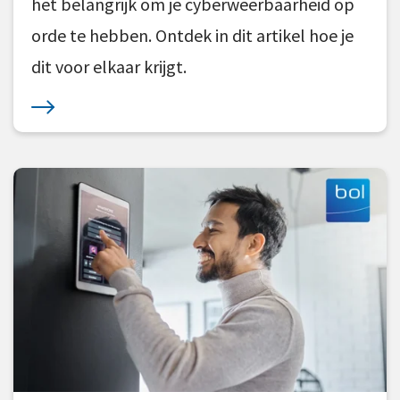
het belangrijk om je cyberweerbaarheid op
Financiering
orde te hebben. Ontdek in dit artikel hoe je
Fiscaal
dit voor elkaar krijgt.
hrm
Internationaal ondernemen
Juridisch
Levenswerk
Nieuws
Ondernemen in zwaar weer
Over Bol Adviseurs
Personeel en salaris
Privézaken en ambitie
Strategie en bedrijfsinrichting