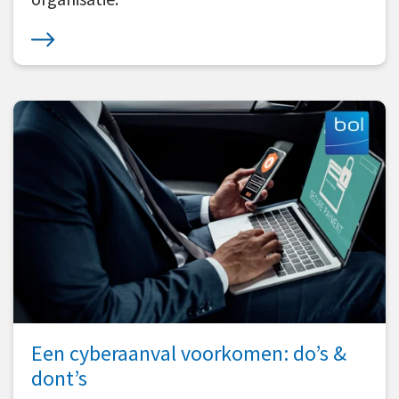
Een cyberaanval voorkomen: do’s &
dont’s