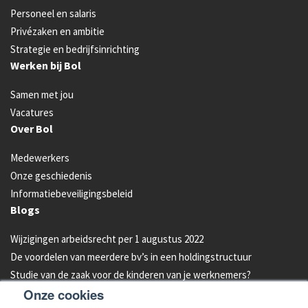
Personeel en salaris
Privézaken en ambitie
Strategie en bedrijfsinrichting
Werken bij Bol
Samen met jou
Vacatures
Over Bol
Medewerkers
Onze geschiedenis
Informatiebeveiligingsbeleid
Blogs
Wijzigingen arbeidsrecht per 1 augustus 2022
De voordelen van meerdere bv’s in een holdingstructuur
Studie van de zaak voor de kinderen van je werknemers?
Onze cookies
Energielabel C vanaf 2023 verplicht voor kantoren