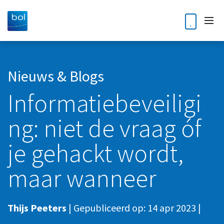
Home
Nieuws & Blogs
Informatiebeveiligi
Diensten
ng: niet de vraag óf
Accountancy
Klantverhalen
Audit
je gehackt wordt,
Nieuws en blogs
Bedrijfsoverdracht en opvolging
maar wanneer
Kennisdossiers
Business Intelligence
Corporate finance
Over ons
Thijs Peeters
|
Gepubliceerd op:
14 apr 2023
|
Digitale Transformatie