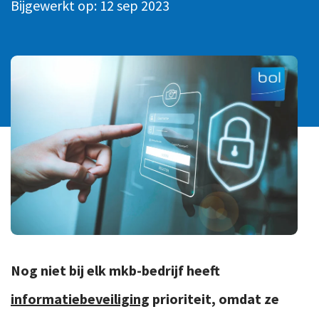
Bijgewerkt op:
12 sep 2023
Ons team
Contact
Duurzaam ondernemen
Werken-bij
Informatiebeveiliging en privacy
Bedrijfsgeschiedenis
Internationaal ondernemen
Werken bij
Personeel en salaris
Service & Support
Privézaken en ambitie
Veilig bestanden delen
Strategie en bedrijfsinrichting
Inloggen
Nog niet bij elk mkb-bedrijf heeft
informatiebeveiliging
prioriteit, omdat ze