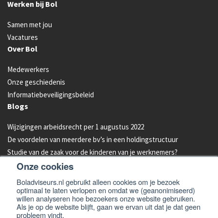
Werken bij Bol
Samen met jou
Vacatures
Over Bol
Medewerkers
Onze geschiedenis
Informatiebeveiligingsbeleid
Blogs
Wijzigingen arbeidsrecht per 1 augustus 2022
De voordelen van meerdere bv’s in een holdingstructuur
Studie van de zaak voor de kinderen van je werknemers?
Onze cookies
Energielabel C vanaf 2023 verplicht voor kantoren
Aandelen van je bedrijf overdragen aan je kind: hoe werkt dat?
Boladviseurs.nl gebruikt alleen cookies om je bezoek
optimaal te laten verlopen en omdat we (geanonimiseerd)
Bleeders omzetten in feeders: zo doe je dat!
willen analyseren hoe bezoekers onze website gebruiken.
Als je op de website blijft, gaan we ervan uit dat je dat geen
probleem vindt.