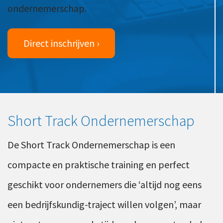
Ons team
ondernemerschap.
Contact
Duurzaam ondernemen
Werken-bij
Informatiebeveiliging en privacy
Direct inschrijven ›
Bedrijfsgeschiedenis
Internationaal ondernemen
Werken bij
Personeel en salaris
Service & Support
Privézaken en ambitie
Veilig bestanden delen
Strategie en bedrijfsinrichting
Short Track Ondernemerschap
Inloggen
De Short Track Ondernemerschap is een
compacte en praktische training en perfect
geschikt voor ondernemers die ‘altijd nog eens
een bedrijfskundig-traject willen volgen’, maar