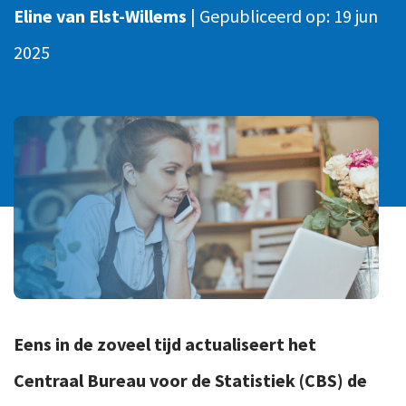
Ons team
Eline van Elst-Willems
|
Gepubliceerd op:
19 jun
Contact
Duurzaam ondernemen
Werken-bij
2025
Informatiebeveiliging en privacy
Bedrijfsgeschiedenis
Internationaal ondernemen
Werken bij
Personeel en salaris
Service & Support
Privézaken en ambitie
Veilig bestanden delen
Strategie en bedrijfsinrichting
Inloggen
Eens in de zoveel tijd actualiseert het
Centraal Bureau voor de Statistiek (CBS) de