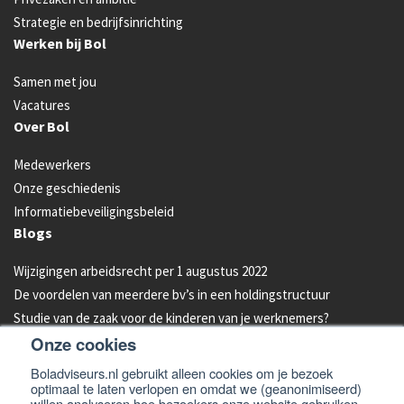
Strategie en bedrijfsinrichting
Werken bij Bol
Samen met jou
Vacatures
Over Bol
Medewerkers
Onze geschiedenis
Informatiebeveiligingsbeleid
Blogs
Wijzigingen arbeidsrecht per 1 augustus 2022
De voordelen van meerdere bv’s in een holdingstructuur
Studie van de zaak voor de kinderen van je werknemers?
Onze cookies
Energielabel C vanaf 2023 verplicht voor kantoren
Aandelen van je bedrijf overdragen aan je kind: hoe werkt dat?
Boladviseurs.nl gebruikt alleen cookies om je bezoek
optimaal te laten verlopen en omdat we (geanonimiseerd)
Bleeders omzetten in feeders: zo doe je dat!
willen analyseren hoe bezoekers onze website gebruiken.