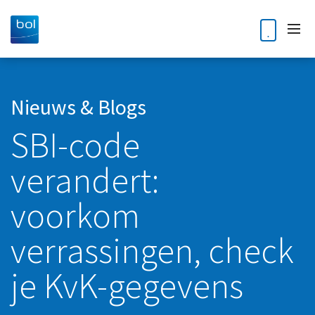
Home
Nieuws & Blogs
SBI-code
Diensten
verandert:
Accountancy
Klantverhalen
Audit
voorkom
Nieuws en blogs
Bedrijfsoverdracht en opvolging
verrassingen, check
Kennisdossiers
Business Intelligence
je KvK-gegevens
Corporate finance
Over ons
Digitale Transformatie