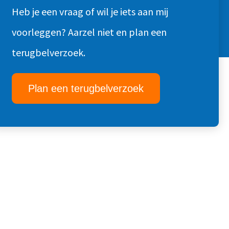
Heb je een vraag of wil je iets aan mij
voorleggen? Aarzel niet en plan een
terugbelverzoek.
Plan een terugbelverzoek