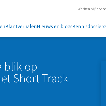
Werken bij
Servic
ten
Klantverhalen
Nieuws en blogs
Kennisdossiers
 blik op
t Short Track