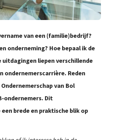
vername van een (familie)bedrijf?
 een onderneming? Hoe bepaal ik de
 uitdagingen liepen verschillende
un ondernemerscarrière. Reden
k Ondernemerschap van Bol
KB-ondernemers. Dit
en brede en praktische blik op
ken of ik interesse heb in de