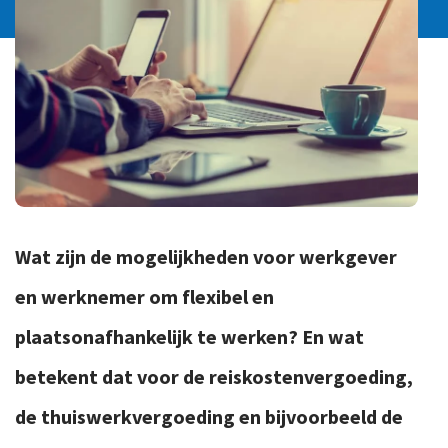
Ons team
Contact
Duurzaam ondernemen
Werken-bij
Informatiebeveiliging en privacy
Bedrijfsgeschiedenis
Internationaal ondernemen
Werken bij
Personeel en salaris
Service & Support
Privézaken en ambitie
Veilig bestanden delen
Strategie en bedrijfsinrichting
Wat zijn de mogelijkheden voor werkgever
Inloggen
en werknemer om flexibel en
plaatsonafhankelijk te werken? En wat
betekent dat voor de reiskostenvergoeding,
de thuiswerkvergoeding en bijvoorbeeld de