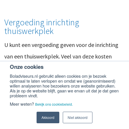
Vergoeding inrichting
thuiswerkplek
U kunt een vergoeding geven voor de inrichting
van een thuiswerkplek. Veel van deze kosten
Onze cookies
zijn onbelast. De kosten voor bijvoorbeeld een
Boladviseurs.nl gebruikt alleen cookies om je bezoek
bureaustoel, een computer of een telefoon
optimaal te laten verlopen en omdat we (geanonimiseerd)
willen analyseren hoe bezoekers onze website gebruiken.
vallen onder voorwaarden binnen de gerichte
Als je op de website blijft, gaan we ervan uit dat je dat geen
probleem vindt.
vrijstellingen van de werkkostenregeling (WKR),
Meer weten?
Bekijk ons cookiebeleid.
waardoor er geen belasting over betaald hoeft
Akkoord
Niet akkoord
te worden.