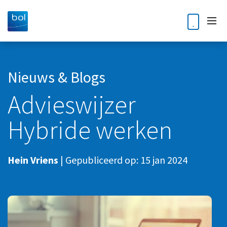
Home
Nieuws & Blogs
Advieswijzer
Diensten
Hybride werken
Accountancy
Klantverhalen
Audit
Nieuws en blogs
Hein Vriens
|
Gepubliceerd op:
15 jan 2024
Bedrijfsoverdracht en opvolging
Kennisdossiers
Business Intelligence
Corporate finance
Over ons
Digitale Transformatie