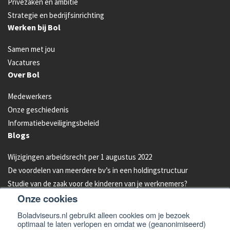
Privézaken en ambitie
Strategie en bedrijfsinrichting
Werken bij Bol
Samen met jou
Vacatures
Over Bol
Medewerkers
Onze geschiedenis
Informatiebeveiligingsbeleid
Blogs
Wijzigingen arbeidsrecht per 1 augustus 2022
De voordelen van meerdere bv’s in een holdingstructuur
Studie van de zaak voor de kinderen van je werknemers?
Onze cookies
Energielabel C vanaf 2023 verplicht voor kantoren
Aandelen van je bedrijf overdragen aan je kind: hoe werkt dat?
Boladviseurs.nl gebruikt alleen cookies om je bezoek
optimaal te laten verlopen en omdat we (geanonimiseerd)
Bleeders omzetten in feeders: zo doe je dat!