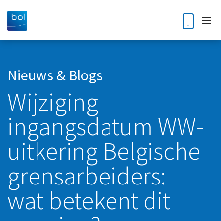
Home
Nieuws & Blogs
Wijziging
Diensten
ingangsdatum WW-
Accountancy
Klantverhalen
Audit
uitkering Belgische
Nieuws en blogs
Bedrijfsoverdracht en opvolging
grensarbeiders:
Kennisdossiers
Business Intelligence
wat betekent dit
Corporate finance
Over ons
Digitale Transformatie