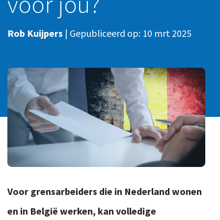
voor jou?
Ons team
Contact
Duurzaam ondernemen
Werken-bij
Rob Kuijpers
|
Gepubliceerd op:
10 mrt 2025
Informatiebeveiliging en privacy
Bedrijfsgeschiedenis
Internationaal ondernemen
Werken bij
Personeel en salaris
Service & Support
Privézaken en ambitie
Veilig bestanden delen
Strategie en bedrijfsinrichting
Inloggen
Voor grensarbeiders die in Nederland wonen
en in België werken, kan volledige