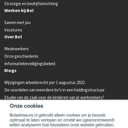
Strategie en bedrijfsinrichting
Werken bij Bol
Samen met jou
Vacatures
Over Bol
Medewerkers
Onze geschiedenis
Informatiebeveiligingsbeleid
Blogs
Wijzigingen arbeidsrecht per 1 augustus 2022
De voordelen van meerdere bv’s in een holdingstructuur
Studie van de zaak voor de kinderen van je werknemers?
Onze cookies
Energielabel C vanaf 2023 verplicht voor kantoren
Aandelen van je bedrijf overdragen aan je kind: hoe werkt dat?
Boladviseurs.nl gebruikt alleen cookies om je bezoek
optimaal te laten verlopen en omdat we (geanonimiseerd)
Bleeders omzetten in feeders: zo doe je dat!
willen analyseren hoe bezoekers onze website gebruiken.