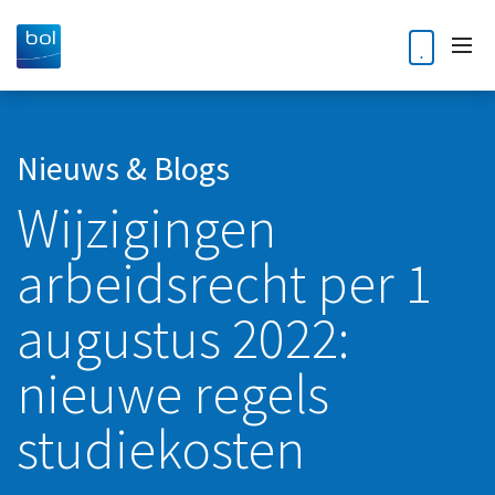
Home
Nieuws & Blogs
Wijzigingen
Diensten
arbeidsrecht per 1
Accountancy
Klantverhalen
Audit
augustus 2022:
Nieuws en blogs
Bedrijfsoverdracht en opvolging
nieuwe regels
Kennisdossiers
Business Intelligence
studiekosten
Corporate finance
Over ons
Digitale Transformatie