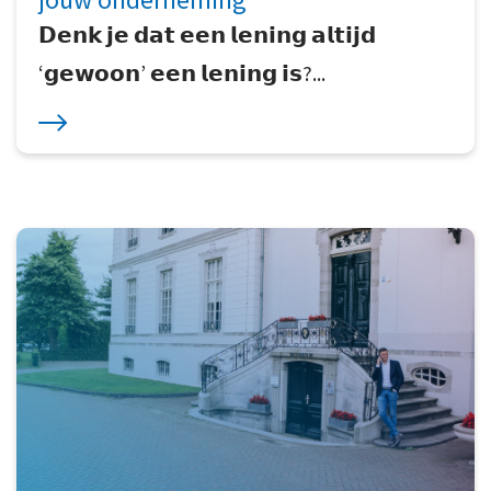
𝗗𝗲𝗻𝗸 𝗷𝗲 𝗱𝗮𝘁 𝗲𝗲𝗻 𝗹𝗲𝗻𝗶𝗻𝗴 𝗮𝗹𝘁𝗶𝗷𝗱
‘𝗴𝗲𝘄𝗼𝗼𝗻’ 𝗲𝗲𝗻 𝗹𝗲𝗻𝗶𝗻𝗴 𝗶𝘀?...