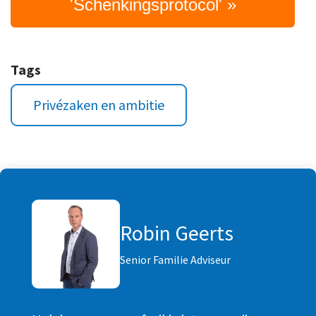
'Schenkingsprotocol' »
Tags
Privézaken en ambitie
Robin Geerts
Senior Familie Adviseur