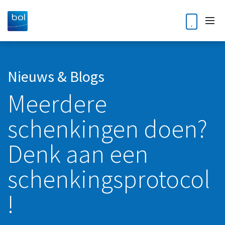
Home
Nieuws & Blogs
Meerdere
Diensten
schenkingen doen?
Accountancy
Klantverhalen
Audit
Denk aan een
Nieuws en blogs
Bedrijfsoverdracht en opvolging
schenkingsprotocol
Kennisdossiers
Business Intelligence
!
Corporate finance
Over ons
Digitale Transformatie