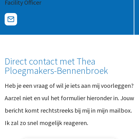
Facility Officer
Ons team
Contact
Duurzaam ondernemen
Werken-bij
Informatiebeveiliging en privacy
Bedrijfsgeschiedenis
Internationaal ondernemen
Werken bij
Personeel en salaris
Service & Support
Direct contact met Thea
Privézaken en ambitie
Ploegmakers-Bennenbroek
Veilig bestanden delen
Strategie en bedrijfsinrichting
Inloggen
Heb je een vraag of wil je iets aan mij voorleggen?
Aarzel niet en vul het formulier hieronder in. Jouw
bericht komt rechtstreeks bij mij in mijn mailbox.
Ik zal zo snel mogelijk reageren.