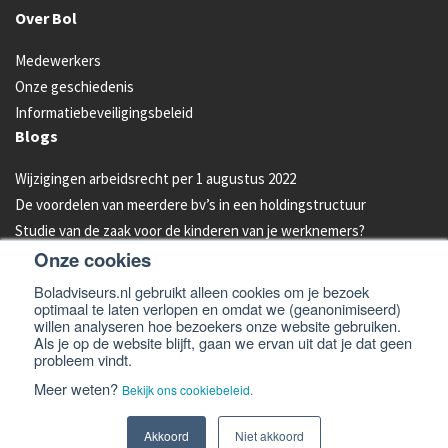
Over Bol
Medewerkers
Onze geschiedenis
Informatiebeveiligingsbeleid
Blogs
Wijzigingen arbeidsrecht per 1 augustus 2022
De voordelen van meerdere bv’s in een holdingstructuur
Studie van de zaak voor de kinderen van je werknemers?
Onze cookies
Energielabel C vanaf 2023 verplicht voor kantoren
Aandelen van je bedrijf overdragen aan je kind: hoe werkt dat?
Boladviseurs.nl gebruikt alleen cookies om je bezoek
optimaal te laten verlopen en omdat we (geanonimiseerd)
Bleeders omzetten in feeders: zo doe je dat!
willen analyseren hoe bezoekers onze website gebruiken.
Als je op de website blijft, gaan we ervan uit dat je dat geen
probleem vindt.
© 2026 -
Bol Adviseurs
Algemene voorwaarden
Privacyverklaring
Meer weten?
Bekijk ons cookiebeleid.
Cookiebeleid
Disclaimer en email disclaimer
Website
Akkoord
Niet akkoord