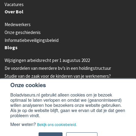
Vacatures
Over Bol
Medewerkers
Onze geschiedenis
Informatiebeveiligingsbeleid
Blogs
Wijzigingen arbeidsrecht per 1 augustus 2022
De voordelen van meerdere bv’s in een holdingstructuur
Studie van de zaak voor de kinderen van je werknemers?
Onze cookies
Energielabel C vanaf 2023 verplicht voor kantoren
Aandelen van je bedrijf overdragen aan je kind: hoe werkt dat?
Boladviseurs.nl gebruikt alleen cookies om je bezoek
optimaal te laten verlopen en omdat we (geanonimiseerd)
Bleeders omzetten in feeders: zo doe je dat!
willen analyseren hoe bezoekers onze website gebruiken.
Als je op de website blijft, gaan we ervan uit dat je dat geen
probleem vindt.
© 2026 -
Bol Adviseurs
Algemene voorwaarden
Privacyverklaring
Meer weten?
Bekijk ons cookiebeleid.
Cookiebeleid
Disclaimer en email disclaimer