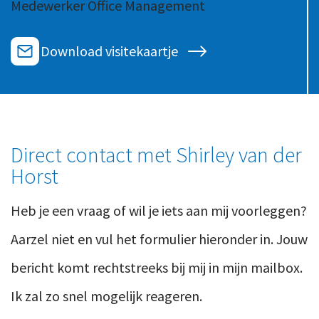
Medewerker Office Management
Ons team
Contact
Duurzaam ondernemen
Werken-bij
Download visitekaartje
Informatiebeveiliging en privacy
Bedrijfsgeschiedenis
Internationaal ondernemen
Werken bij
Personeel en salaris
Service & Support
Privézaken en ambitie
Direct contact met Shirley van der
Veilig bestanden delen
Strategie en bedrijfsinrichting
Horst
Inloggen
Heb je een vraag of wil je iets aan mij voorleggen?
Aarzel niet en vul het formulier hieronder in. Jouw
bericht komt rechtstreeks bij mij in mijn mailbox.
Ik zal zo snel mogelijk reageren.