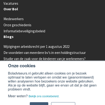
Vacatures
Over Bol
Medewerkers
Onze geschiedenis
Informatiebeveiligingsbeleid
Blogs
Wijzigingen arbeidsrecht per 1 augustus 2022
De voordelen van meerdere bv’s in een holdingstructuur
Studie van de zaak voor de kinderen van je werknemers?
Onze cookies
Energielabel C vanaf 2023 verplicht voor kantoren
Aandelen van je bedrijf overdragen aan je kind: hoe werkt dat?
Boladviseurs.nl gebruikt alleen cookies om je bezoek
optimaal te laten verlopen en omdat we (geanonimiseerd)
Bleeders omzetten in feeders: zo doe je dat!
willen analyseren hoe bezoekers onze website gebruiken.
Als je op de website blijft, gaan we ervan uit dat je dat geen
probleem vindt.
© 2026 -
Bol Adviseurs
Algemene voorwaarden
Privacyverklaring
Meer weten?
Bekijk ons cookiebeleid.
Cookiebeleid
Disclaimer en email disclaimer