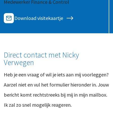
Medewerker Finance & Control
Ons team
Contact
Duurzaam ondernemen
Werken-bij
Download visitekaartje
Informatiebeveiliging en privacy
Bedrijfsgeschiedenis
Internationaal ondernemen
Werken bij
Personeel en salaris
Service & Support
Privézaken en ambitie
Direct contact met Nicky
Veilig bestanden delen
Strategie en bedrijfsinrichting
Verwegen
Inloggen
Heb je een vraag of wil je iets aan mij voorleggen?
Aarzel niet en vul het formulier hieronder in. Jouw
bericht komt rechtstreeks bij mij in mijn mailbox.
Ik zal zo snel mogelijk reageren.