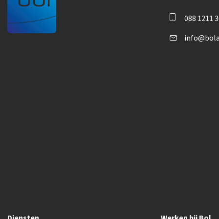
088 1211 
info@bola
Diensten
Werken bij Bol