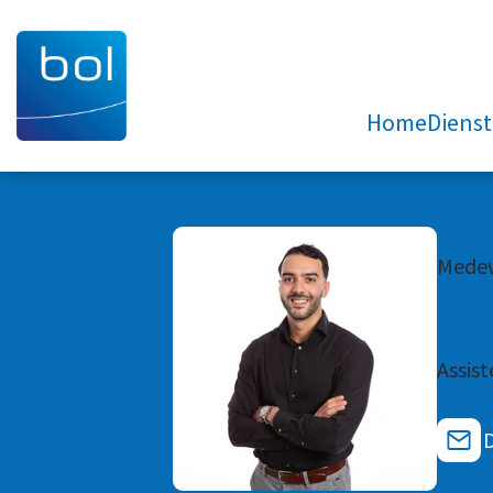
Home
Diens
Medew
Na
Assis
D