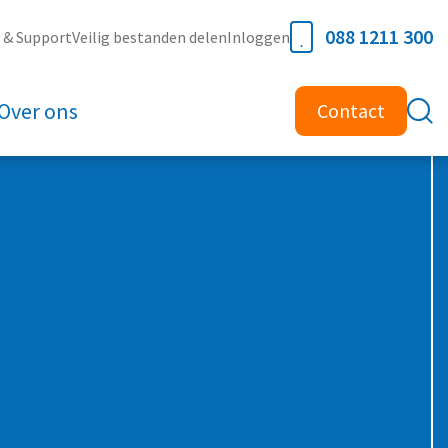
088 1211 300
e & Support
Veilig bestanden delen
Inloggen
Over ons
Contact