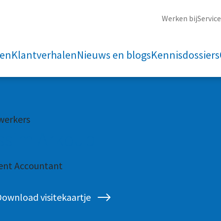
Werken bij
Servic
ten
Klantverhalen
Nieuws en blogs
Kennisdossiers
erkers
ssim Arkoub
tent Accountant
ownload visitekaartje