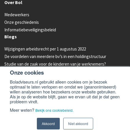
Over Bol
Medewerkers
Onze geschiedenis
Informatiebeveiligingsbeleid
Blogs
Wijzigingen arbeidsrecht per 1 augustus 2022
De voordelen van meerdere bv’s in een holdingstructuur
Studie van de zaak voor de kinderen van je werknemers?
Onze cookies
Energielabel C vanaf 2023 verplicht voor kantoren
Aandelen van je bedrijf overdragen aan je kind: hoe werkt dat?
Boladviseurs.nl gebruikt alleen cookies om je bezoek
optimaal te laten verlopen en omdat we (geanonimiseerd)
Bleeders omzetten in feeders: zo doe je dat!
willen analyseren hoe bezoekers onze website gebruiken.
Als je op de website blijft, gaan we ervan uit dat je dat geen
probleem vindt.
© 2026 -
Bol Adviseurs
Algemene voorwaarden
Privacyverklaring
Meer weten?
Bekijk ons cookiebeleid.
Cookiebeleid
Disclaimer en email disclaimer
Website
Akkoord
Niet akkoord