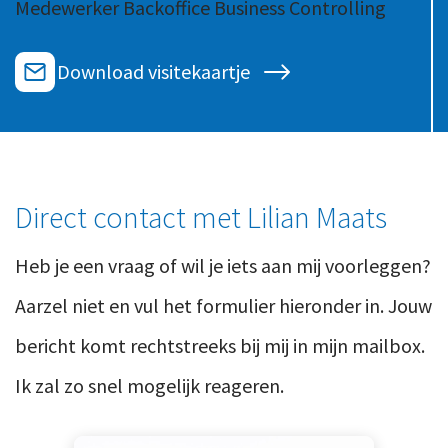
Medewerker Backoffice Business Controlling
Ons team
Contact
Duurzaam ondernemen
Werken-bij
Download visitekaartje
Informatiebeveiliging en privacy
Bedrijfsgeschiedenis
Internationaal ondernemen
Werken bij
Personeel en salaris
Service & Support
Privézaken en ambitie
Direct contact met Lilian Maats
Veilig bestanden delen
Strategie en bedrijfsinrichting
Heb je een vraag of wil je iets aan mij voorleggen?
Inloggen
Aarzel niet en vul het formulier hieronder in. Jouw
bericht komt rechtstreeks bij mij in mijn mailbox.
Ik zal zo snel mogelijk reageren.