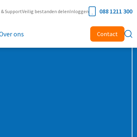
088 1211 300
e & Support
Veilig bestanden delen
Inloggen
Over ons
Contact