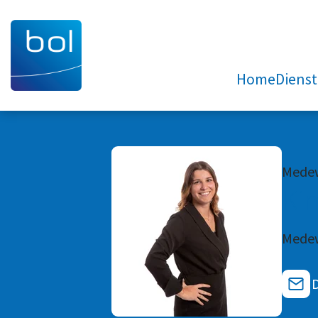
Home
Diens
Medew
Ki
Medew
D