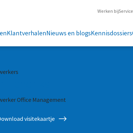
Werken bij
Servic
ten
Klantverhalen
Nieuws en blogs
Kennisdossiers
erkers
m Hendriks
erker Office Management
ownload visitekaartje