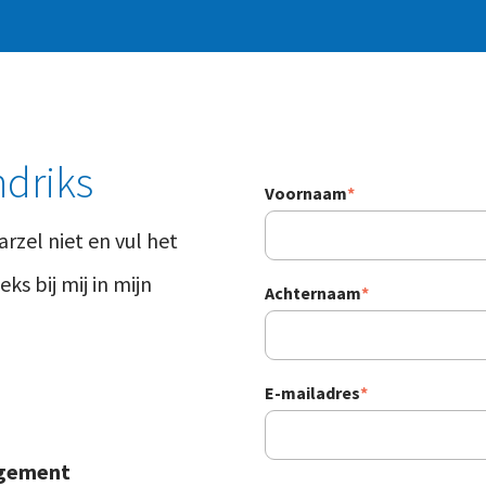
ndriks
Voornaam
*
arzel niet en vul het
ks bij mij in mijn
Achternaam
*
E-mailadres
*
agement