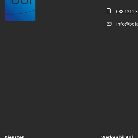
088 1211 
info@bola
Diensten
Werken bij Bol