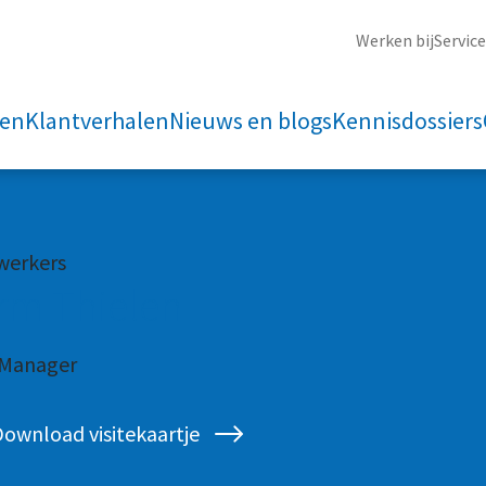
Werken bij
Servic
ten
Klantverhalen
Nieuws en blogs
Kennisdossiers
erkers
rm Thielen
 Manager
ownload visitekaartje