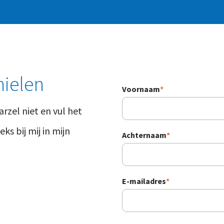
hielen
Voornaam
*
arzel niet en vul het
ks bij mij in mijn
Achternaam
*
E-mailadres
*