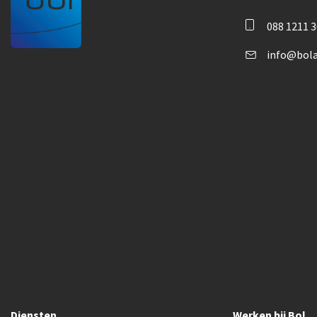
088 1211 
info@bola
Diensten
Werken bij Bol