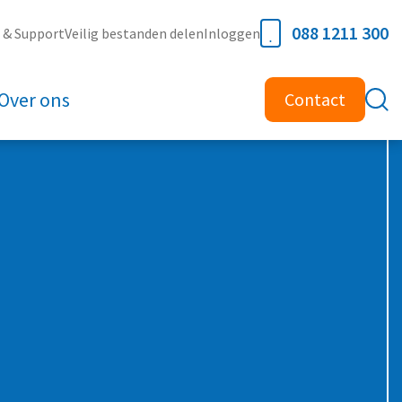
088 1211 300
e & Support
Veilig bestanden delen
Inloggen
Over ons
Contact