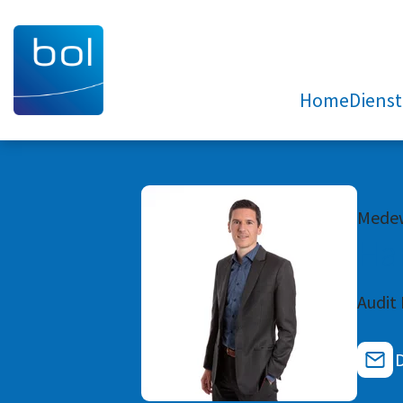
Home
Diens
Medew
Ha
Audit
D