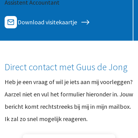
Assistent Accountant
Ons team
Contact
Duurzaam ondernemen
Werken-bij
Download visitekaartje
Informatiebeveiliging en privacy
Bedrijfsgeschiedenis
Internationaal ondernemen
Werken bij
Personeel en salaris
Service & Support
Privézaken en ambitie
Direct contact met Guus de Jong
Veilig bestanden delen
Strategie en bedrijfsinrichting
Heb je een vraag of wil je iets aan mij voorleggen?
Inloggen
Aarzel niet en vul het formulier hieronder in. Jouw
bericht komt rechtstreeks bij mij in mijn mailbox.
Ik zal zo snel mogelijk reageren.