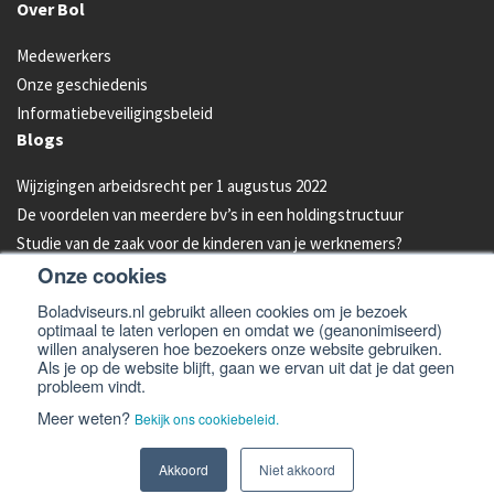
Over Bol
Medewerkers
Onze geschiedenis
Informatiebeveiligingsbeleid
Blogs
Wijzigingen arbeidsrecht per 1 augustus 2022
De voordelen van meerdere bv’s in een holdingstructuur
Studie van de zaak voor de kinderen van je werknemers?
Onze cookies
Energielabel C vanaf 2023 verplicht voor kantoren
Aandelen van je bedrijf overdragen aan je kind: hoe werkt dat?
Boladviseurs.nl gebruikt alleen cookies om je bezoek
optimaal te laten verlopen en omdat we (geanonimiseerd)
Bleeders omzetten in feeders: zo doe je dat!
willen analyseren hoe bezoekers onze website gebruiken.
Als je op de website blijft, gaan we ervan uit dat je dat geen
probleem vindt.
© 2026 -
Bol Adviseurs
Algemene voorwaarden
Privacyverklaring
Meer weten?
Bekijk ons cookiebeleid.
Cookiebeleid
Disclaimer en email disclaimer
Website
Akkoord
Niet akkoord