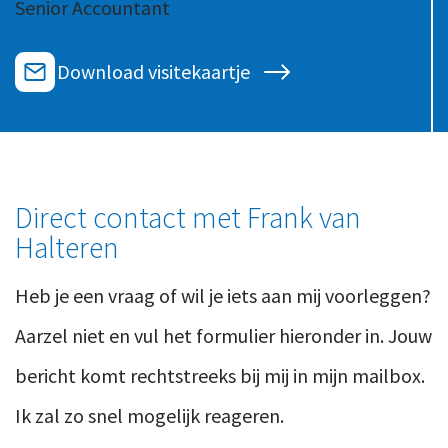
Senior Accountant
Ons team
Contact
Duurzaam ondernemen
Werken-bij
Download visitekaartje
Informatiebeveiliging en privacy
Bedrijfsgeschiedenis
Internationaal ondernemen
Werken bij
Personeel en salaris
Service & Support
Privézaken en ambitie
Direct contact met Frank van
Veilig bestanden delen
Strategie en bedrijfsinrichting
Halteren
Inloggen
Heb je een vraag of wil je iets aan mij voorleggen?
Aarzel niet en vul het formulier hieronder in. Jouw
bericht komt rechtstreeks bij mij in mijn mailbox.
Ik zal zo snel mogelijk reageren.