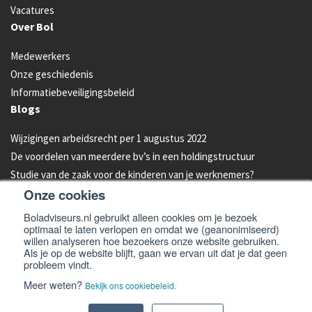
Vacatures
Over Bol
Medewerkers
Onze geschiedenis
Informatiebeveiligingsbeleid
Blogs
Wijzigingen arbeidsrecht per 1 augustus 2022
De voordelen van meerdere bv’s in een holdingstructuur
Studie van de zaak voor de kinderen van je werknemers?
Onze cookies
Energielabel C vanaf 2023 verplicht voor kantoren
Aandelen van je bedrijf overdragen aan je kind: hoe werkt dat?
Boladviseurs.nl gebruikt alleen cookies om je bezoek
optimaal te laten verlopen en omdat we (geanonimiseerd)
Bleeders omzetten in feeders: zo doe je dat!
willen analyseren hoe bezoekers onze website gebruiken.
Als je op de website blijft, gaan we ervan uit dat je dat geen
probleem vindt.
© 2026 -
Bol Adviseurs
Algemene voorwaarden
Privacyverklaring
Meer weten?
Bekijk ons cookiebeleid.
Cookiebeleid
Disclaimer en email disclaimer