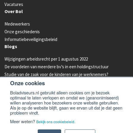
Vacatures
Over Bol
Medewerkers
Onze geschiedenis
Informatiebeveiligingsbeleid
Blogs
Wijzigingen arbeidsrecht per 1 augustus 2022
De voordelen van meerdere bv’s in een holdingstructuur
Studie van de zaak voor de kinderen van je werknemers?
Onze cookies
Energielabel C vanaf 2023 verplicht voor kantoren
Aandelen van je bedrijf overdragen aan je kind: hoe werkt dat?
Boladviseurs.nl gebruikt alleen cookies om je bezoek
optimaal te laten verlopen en omdat we (geanonimiseerd)
Bleeders omzetten in feeders: zo doe je dat!
willen analyseren hoe bezoekers onze website gebruiken.
Als je op de website blijft, gaan we ervan uit dat je dat geen
probleem vindt.
© 2026 -
Bol Adviseurs
Algemene voorwaarden
Privacyverklaring
Meer weten?
Bekijk ons cookiebeleid.
Cookiebeleid
Disclaimer en email disclaimer