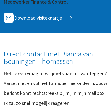
Medewerker Finance & Control
Ons team
Contact
Duurzaam ondernemen
Werken-bij
Download visitekaartje
Informatiebeveiliging en privacy
Bedrijfsgeschiedenis
Internationaal ondernemen
Werken bij
Personeel en salaris
Service & Support
Privézaken en ambitie
Direct contact met Bianca van
Veilig bestanden delen
Strategie en bedrijfsinrichting
Beuningen-Thomassen
Inloggen
Heb je een vraag of wil je iets aan mij voorleggen?
Aarzel niet en vul het formulier hieronder in. Jouw
bericht komt rechtstreeks bij mij in mijn mailbox.
Ik zal zo snel mogelijk reageren.