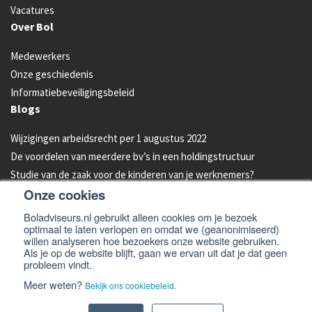
Vacatures
Over Bol
Medewerkers
Onze geschiedenis
Informatiebeveiligingsbeleid
Blogs
Wijzigingen arbeidsrecht per 1 augustus 2022
De voordelen van meerdere bv’s in een holdingstructuur
Studie van de zaak voor de kinderen van je werknemers?
Onze cookies
Energielabel C vanaf 2023 verplicht voor kantoren
Aandelen van je bedrijf overdragen aan je kind: hoe werkt dat?
Boladviseurs.nl gebruikt alleen cookies om je bezoek
optimaal te laten verlopen en omdat we (geanonimiseerd)
Bleeders omzetten in feeders: zo doe je dat!
willen analyseren hoe bezoekers onze website gebruiken.
Als je op de website blijft, gaan we ervan uit dat je dat geen
probleem vindt.
© 2026 -
Bol Adviseurs
Algemene voorwaarden
Privacyverklaring
Meer weten?
Bekijk ons cookiebeleid.
Cookiebeleid
Disclaimer en email disclaimer