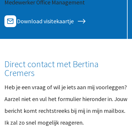
Medewerker Office Management
Ons team
Contact
Duurzaam ondernemen
Werken-bij
Download visitekaartje
Informatiebeveiliging en privacy
Bedrijfsgeschiedenis
Internationaal ondernemen
Werken bij
Personeel en salaris
Service & Support
Privézaken en ambitie
Direct contact met Bertina
Veilig bestanden delen
Strategie en bedrijfsinrichting
Cremers
Inloggen
Heb je een vraag of wil je iets aan mij voorleggen?
Aarzel niet en vul het formulier hieronder in. Jouw
bericht komt rechtstreeks bij mij in mijn mailbox.
Ik zal zo snel mogelijk reageren.