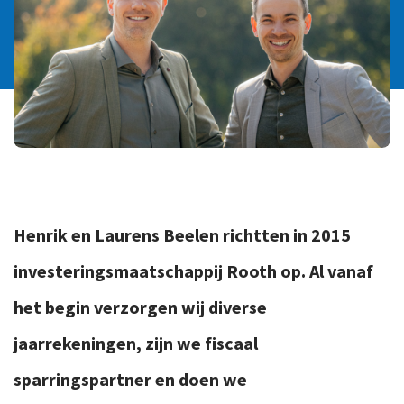
Ons team
Contact
Duurzaam ondernemen
Werken-bij
Informatiebeveiliging en privacy
Bedrijfsgeschiedenis
Internationaal ondernemen
Werken bij
Personeel en salaris
Service & Support
Privézaken en ambitie
Veilig bestanden delen
Strategie en bedrijfsinrichting
Henrik en Laurens Beelen richtten in 2015
Inloggen
investeringsmaatschappij Rooth op. Al vanaf
het begin verzorgen wij diverse
jaarrekeningen, zijn we fiscaal
sparringspartner en doen we