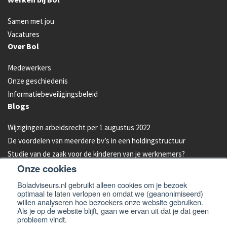
Samen met jou
Vacatures
Over Bol
Medewerkers
Onze geschiedenis
Informatiebeveiligingsbeleid
Blogs
Wijzigingen arbeidsrecht per 1 augustus 2022
De voordelen van meerdere bv’s in een holdingstructuur
Studie van de zaak voor de kinderen van je werknemers?
Onze cookies
Energielabel C vanaf 2023 verplicht voor kantoren
Aandelen van je bedrijf overdragen aan je kind: hoe werkt dat?
Boladviseurs.nl gebruikt alleen cookies om je bezoek
optimaal te laten verlopen en omdat we (geanonimiseerd)
Bleeders omzetten in feeders: zo doe je dat!
willen analyseren hoe bezoekers onze website gebruiken.
Als je op de website blijft, gaan we ervan uit dat je dat geen
probleem vindt.