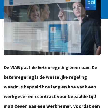
Ons team
Contact
Duurzaam ondernemen
Werken-bij
Informatiebeveiliging en privacy
Bedrijfsgeschiedenis
Internationaal ondernemen
Werken bij
Personeel en salaris
Service & Support
Privézaken en ambitie
Veilig bestanden delen
Strategie en bedrijfsinrichting
Inloggen
De WAB past de ketenregeling weer aan. De
ketenregeling is de wettelijke regeling
waarin is bepaald hoe lang en hoe vaak een
werkgever een contract voor bepaalde tijd
mag geven aan een werknemer, voordat een