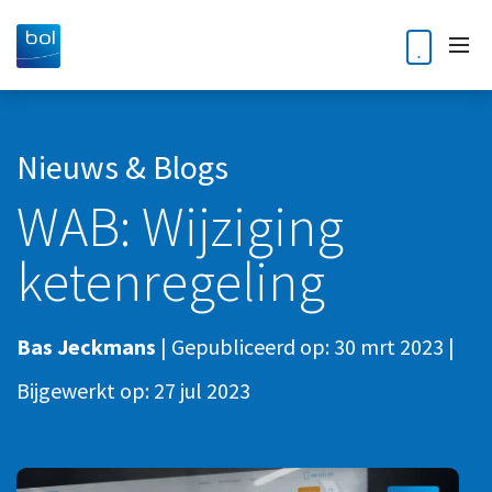
Home
Nieuws & Blogs
WAB: Wijziging
Diensten
ketenregeling
Accountancy
Klantverhalen
Audit
Nieuws en blogs
Bas Jeckmans
|
Gepubliceerd op:
30 mrt 2023
|
Bedrijfsoverdracht en opvolging
Kennisdossiers
Bijgewerkt op:
27 jul 2023
Business Intelligence
Corporate finance
Over ons
Digitale Transformatie