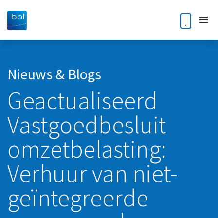
Home
Nieuws & Blogs
Geactualiseerd
Diensten
Vastgoedbesluit
Accountancy
Klantverhalen
Audit
omzetbelasting:
Nieuws en blogs
Bedrijfsoverdracht en opvolging
Verhuur van niet-
Kennisdossiers
Business Intelligence
geïntegreerde
Corporate finance
Over ons
Digitale Transformatie