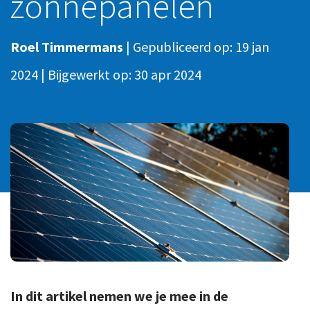
zonnepanelen
Ons team
Contact
Duurzaam ondernemen
Werken-bij
Roel Timmermans
|
Gepubliceerd op:
19 jan
Informatiebeveiliging en privacy
Bedrijfsgeschiedenis
2024
|
Bijgewerkt op:
30 apr 2024
Internationaal ondernemen
Werken bij
Personeel en salaris
Service & Support
Privézaken en ambitie
Veilig bestanden delen
Strategie en bedrijfsinrichting
Inloggen
In dit artikel nemen we je mee in de