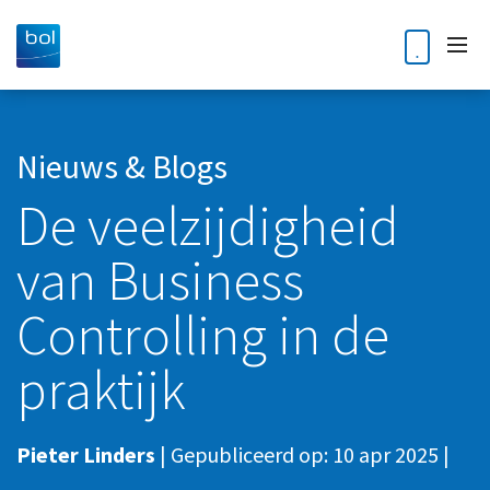
Home
Nieuws & Blogs
De veelzijdigheid
Diensten
van Business
Accountancy
Klantverhalen
Audit
Controlling in de
Nieuws en blogs
Bedrijfsoverdracht en opvolging
praktijk
Kennisdossiers
Business Intelligence
Corporate finance
Over ons
Pieter Linders
|
Gepubliceerd op:
10 apr 2025
|
Digitale Transformatie