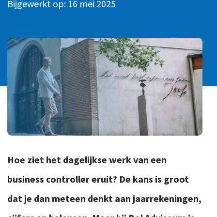
Bijgewerkt op:
16 mei 2025
Ons team
Contact
Duurzaam ondernemen
Werken-bij
Informatiebeveiliging en privacy
Bedrijfsgeschiedenis
Internationaal ondernemen
Werken bij
Personeel en salaris
Service & Support
Privézaken en ambitie
Veilig bestanden delen
Strategie en bedrijfsinrichting
Inloggen
Hoe ziet het dagelijkse werk van een
business controller eruit? De kans is groot
dat je dan meteen denkt aan jaarrekeningen,