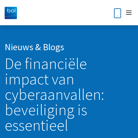
Home
Nieuws & Blogs
De financiële
Diensten
impact van
Accountancy
Klantverhalen
Audit
cyberaanvallen:
Nieuws en blogs
Bedrijfsoverdracht en opvolging
beveiliging is
Kennisdossiers
Business Intelligence
essentieel
Corporate finance
Over ons
Digitale Transformatie