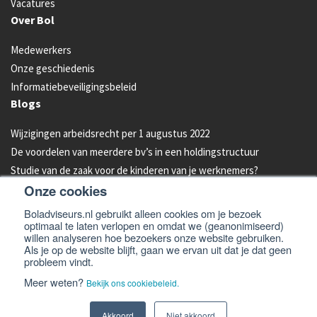
Vacatures
Over Bol
Medewerkers
Onze geschiedenis
Informatiebeveiligingsbeleid
Blogs
Wijzigingen arbeidsrecht per 1 augustus 2022
De voordelen van meerdere bv’s in een holdingstructuur
Studie van de zaak voor de kinderen van je werknemers?
Onze cookies
Energielabel C vanaf 2023 verplicht voor kantoren
Aandelen van je bedrijf overdragen aan je kind: hoe werkt dat?
Boladviseurs.nl gebruikt alleen cookies om je bezoek
optimaal te laten verlopen en omdat we (geanonimiseerd)
Bleeders omzetten in feeders: zo doe je dat!
willen analyseren hoe bezoekers onze website gebruiken.
Als je op de website blijft, gaan we ervan uit dat je dat geen
probleem vindt.
© 2026 -
Bol Adviseurs
Algemene voorwaarden
Privacyverklaring
Meer weten?
Bekijk ons cookiebeleid.
Cookiebeleid
Disclaimer en email disclaimer
Website
Akkoord
Niet akkoord