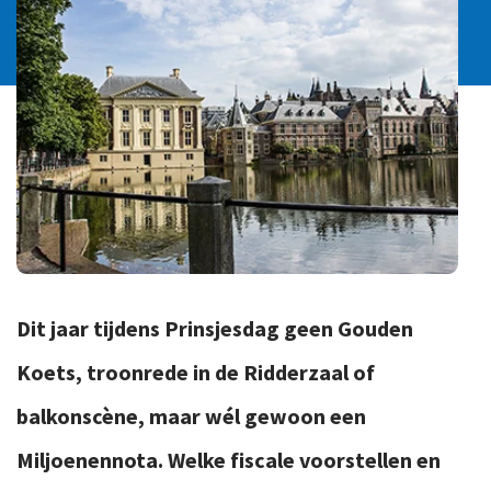
Ons team
Contact
Duurzaam ondernemen
Werken-bij
Informatiebeveiliging en privacy
Bedrijfsgeschiedenis
Internationaal ondernemen
Werken bij
Personeel en salaris
Service & Support
Privézaken en ambitie
Veilig bestanden delen
Strategie en bedrijfsinrichting
Inloggen
Dit jaar tijdens Prinsjesdag geen Gouden
Koets, troonrede in de Ridderzaal of
balkonscène, maar wél gewoon een
Miljoenennota. Welke fiscale voorstellen en