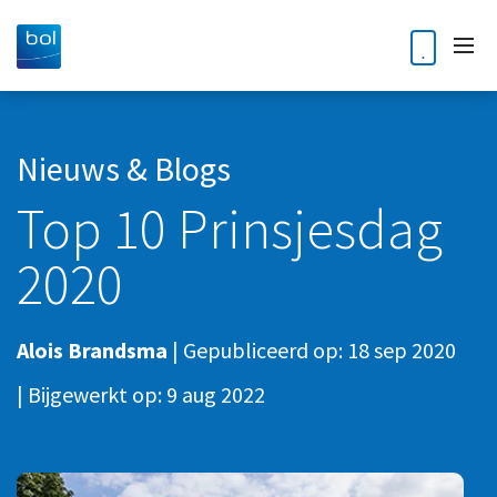
Home
Nieuws & Blogs
Top 10 Prinsjesdag
Diensten
2020
Accountancy
Klantverhalen
Audit
Nieuws en blogs
Alois Brandsma
|
Gepubliceerd op:
18 sep 2020
Bedrijfsoverdracht en opvolging
Kennisdossiers
|
Bijgewerkt op:
9 aug 2022
Business Intelligence
Corporate finance
Over ons
Digitale Transformatie