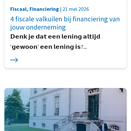
Fiscaal, Financiering
| 21 mei 2026
4 fiscale valkuilen bij financiering van
jouw onderneming
𝗗𝗲𝗻𝗸 𝗷𝗲 𝗱𝗮𝘁 𝗲𝗲𝗻 𝗹𝗲𝗻𝗶𝗻𝗴 𝗮𝗹𝘁𝗶𝗷𝗱
‘𝗴𝗲𝘄𝗼𝗼𝗻’ 𝗲𝗲𝗻 𝗹𝗲𝗻𝗶𝗻𝗴 𝗶𝘀?...