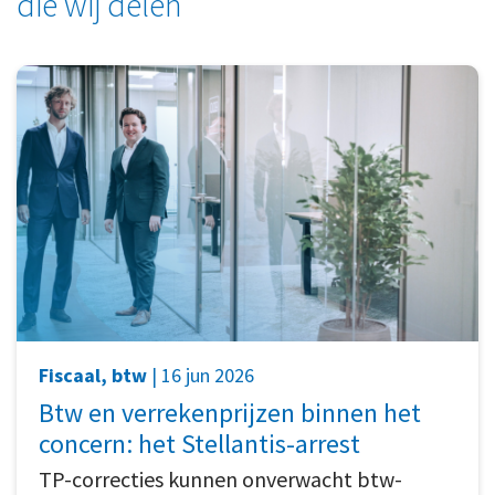
die wij delen
Fiscaal, btw
| 16 jun 2026
Btw en verrekenprijzen binnen het
concern: het Stellantis-arrest
TP-correcties kunnen onverwacht btw-