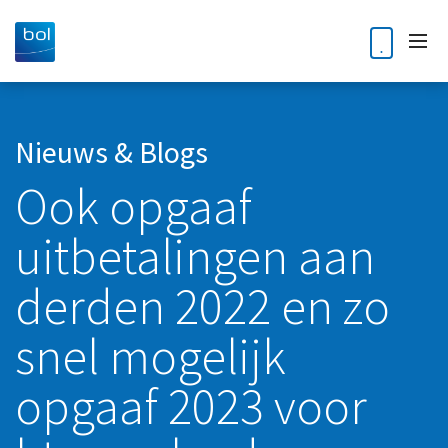
Home
Nieuws & Blogs
Ook opgaaf
Diensten
uitbetalingen aan
Accountancy
Klantverhalen
Audit
derden 2022 en zo
Nieuws en blogs
Bedrijfsoverdracht en opvolging
snel mogelijk
Kennisdossiers
Business Intelligence
opgaaf 2023 voor
Corporate finance
Over ons
Digitale Transformatie