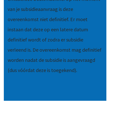
van je subsidieaanvraag is deze
overeenkomst niet definitief. Er moet
instaan dat deze op een latere datum
definitief wordt of zodra er subsidie
verleend is. De overeenkomst mag definitief
worden nadat de subsidie is aangevraagd
(dus vóórdat deze is toegekend).