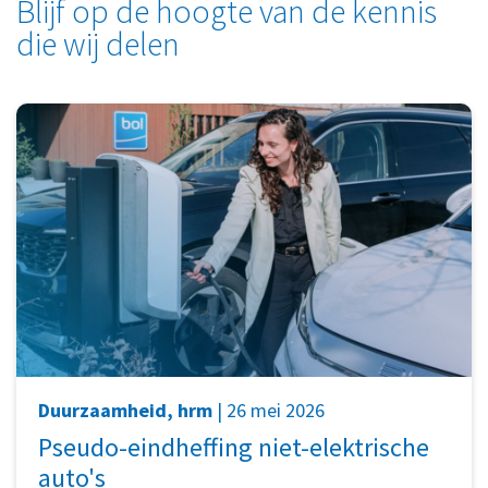
Blijf op de hoogte van de kennis
die wij delen
Duurzaamheid, hrm
| 26 mei 2026
Pseudo-eindheffing niet-elektrische
auto's