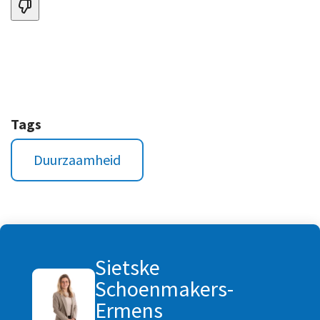
Tags
Duurzaamheid
Sietske
Schoenmakers-
Ermens