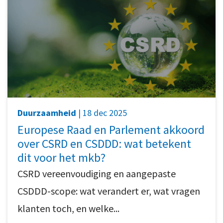
Duurzaamheid
| 18 dec 2025
Europese Raad en Parlement akkoord
over CSRD en CSDDD: wat betekent
dit voor het mkb?
CSRD vereenvoudiging en aangepaste
CSDDD-scope: wat verandert er, wat vragen
klanten toch, en welke...