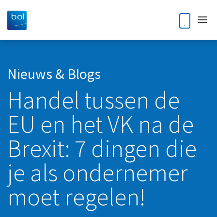
Home
Nieuws & Blogs
Handel tussen de
Diensten
EU en het VK na de
Accountancy
Klantverhalen
Audit
Brexit: 7 dingen die
Nieuws en blogs
Bedrijfsoverdracht en opvolging
je als ondernemer
Kennisdossiers
Business Intelligence
moet regelen!
Corporate finance
Over ons
Digitale Transformatie