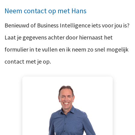
Ons team
Contact
Neem contact op met Hans
Duurzaam ondernemen
Werken-bij
Informatiebeveiliging en privacy
Benieuwd of Business Intelligence iets voor jou is?
Bedrijfsgeschiedenis
Internationaal ondernemen
Laat je gegevens achter door hiernaast het
Werken bij
Personeel en salaris
formulier in te vullen en ik neem zo snel mogelijk
Service & Support
Privézaken en ambitie
contact met je op.
Veilig bestanden delen
Strategie en bedrijfsinrichting
Inloggen