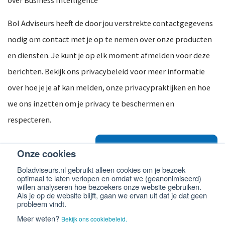
over Business Intelligence
Bol Adviseurs heeft de door jou verstrekte contactgegevens
nodig om contact met je op te nemen over onze producten
en diensten. Je kunt je op elk moment afmelden voor deze
berichten. Bekijk ons privacybeleid voor meer informatie
over hoe je je af kan melden, onze privacypraktijken en hoe
we ons inzetten om je privacy te beschermen en
respecteren.
Onze cookies
Boladviseurs.nl gebruikt alleen cookies om je bezoek
optimaal te laten verlopen en omdat we (geanonimiseerd)
willen analyseren hoe bezoekers onze website gebruiken.
Als je op de website blijft, gaan we ervan uit dat je dat geen
probleem vindt.
© 2026 -
Bol Adviseurs
Algemene voorwaarden
Privacyverklaring
Meer weten?
Bekijk ons cookiebeleid.