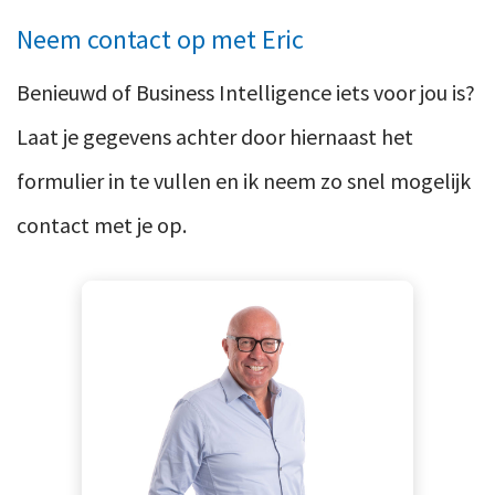
Ons team
Contact
Neem contact op met Eric
Duurzaam ondernemen
Werken-bij
Informatiebeveiliging en privacy
Benieuwd of Business Intelligence iets voor jou is?
Bedrijfsgeschiedenis
Internationaal ondernemen
Laat je gegevens achter door hiernaast het
Werken bij
Personeel en salaris
formulier in te vullen en ik neem zo snel mogelijk
Service & Support
Privézaken en ambitie
contact met je op.
Veilig bestanden delen
Strategie en bedrijfsinrichting
Inloggen