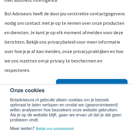
over Business Intelligence
Bol Adviseurs heeft de door jou verstrekte contactgegevens
nodig om contact met je op te nemen over onze producten
en diensten. Je kunt je op elk moment afmelden voor deze
berichten. Bekijk ons privacybeleid voor meer informatie
over hoe je je af kan melden, onze privacypraktijken en hoe
we ons inzetten om je privacy te beschermen en
respecteren.
Onze cookies
Boladviseurs.nl gebruikt alleen cookies om je bezoek
optimaal te laten verlopen en omdat we (geanonimiseerd)
willen analyseren hoe bezoekers onze website gebruiken.
Als je op de website blijft, gaan we ervan uit dat je dat geen
probleem vindt.
© 2026 -
Bol Adviseurs
Algemene voorwaarden
Privacyverklaring
Meer weten?
Bekijk ons cookiebeleid.