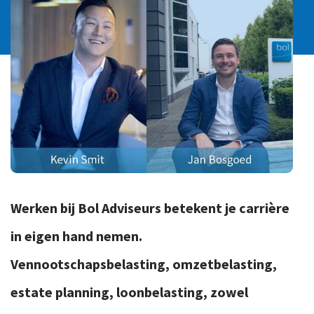
Internationaal advies
IT-Audit en Advies
Juridisch advies
Organisatieadvies
Personeel en Salaris
Samenstelpraktijk
Business Support
(Afstudeer)stage en werkstudenten
Werken bij Bol Adviseurs betekent je carrière
in eigen hand nemen.
Vennootschapsbelasting, omzetbelasting,
estate planning, loonbelasting, zowel