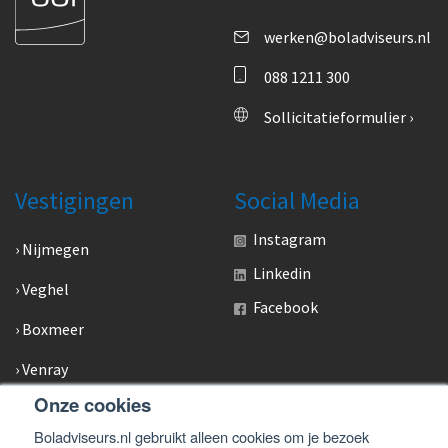
werken@boladviseurs.nl
088 1211 300
Sollicitatieformulier ›
Vestigingen
Social Media
Instagram
Nijmegen
Linkedin
Veghel
Facebook
Boxmeer
Venray
Onze cookies
Venlo
Boladviseurs.nl gebruikt alleen cookies om je bezoek