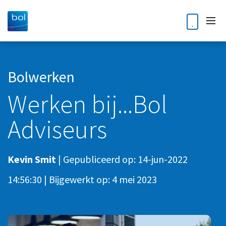
Vacatures
Bolwerken
Werken bij...Bol
Ontdek Bol
Adviseurs
Vakgebieden
Audit
Medewerkersverhalen
Kevin Smit
|
Gepubliceerd op:
14-jun-2022
Belastingaangifte en - advies
14:56:30
|
Bijgewerkt op:
4 mei 2023
Solliciteren ›
Business Controlling
Corporate Finance