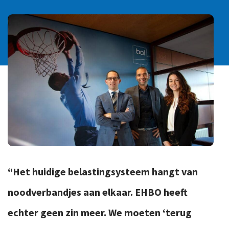
Internationaal advies
IT-Audit en Advies
Juridisch advies
Organisatieadvies
Personeel en Salaris
Samenstelpraktijk
Business Support
(Afstudeer)stage en werkstudenten
“Het huidige belastingsysteem hangt van
noodverbandjes aan elkaar. EHBO heeft
echter geen zin meer. We moeten ‘terug